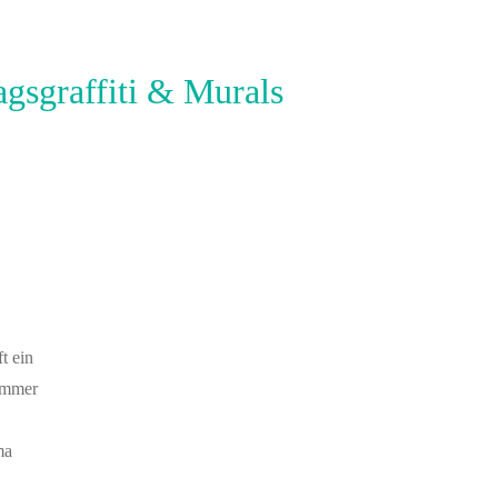
ragsgraffiti & Murals
t ein
 Immer
ma